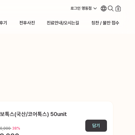
로그인
명동점
0
후기
전후사진
진료안내/오시는길
칭찬 / 불만 접수
후기
전후사진
진료안내/오시는길
칭찬 / 불만 접수
보톡스(국산/코어톡스) 50unit
담기
60,000
38%