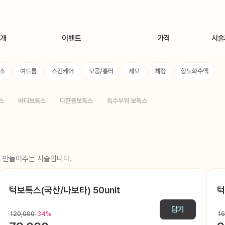
소개
이벤트
가격
시술
ory
메디컬 스킨케어 [인피덤 프로그램] 런칭
톡신(보톡스)
시술
소
여드름
스킨케어
모공/흉터
제모
체형
항노화수액
개
8월 1차 이벤트(주사시술)
필러
8월 1차 이벤트(주사시술 외)
리프팅
스
바디보톡스
다한증보톡스
특수부위 보톡스
러보기
스킨부스터
지방분해주사
색소
여드름
을 만들어주는 시술입니다.
스킨케어
모공/흉터
턱보톡스(국산/나보타) 50unit
턱
제모
담기
120,000
34%
체형
1