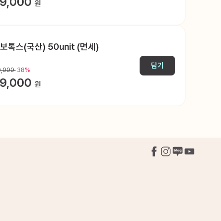
9,000
원
보톡스(국산) 50unit (면세)
담기
0,000
38%
9,000
원