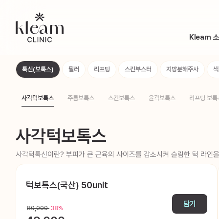
Kleam 
Brand St
톡신(보톡스)
필러
리프팅
스킨부스터
지방분해주사
색
의료진 소
장비 소개
사각턱보톡스
주름보톡스
스킨보톡스
윤곽보톡스
리프팅 보톡
Kleam 둘
사각턱보톡스
사각턱톡신이란? 부피가 큰 근육의 사이즈를 감소시켜 슬림한 턱 라인
턱보톡스(국산) 50unit
담기
80,000
38%