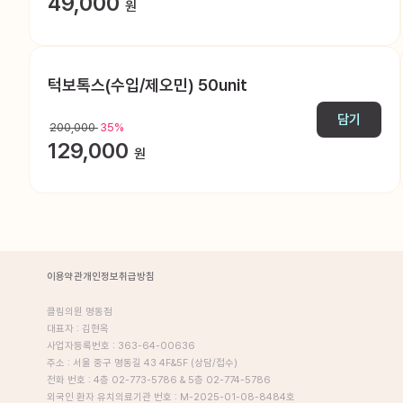
49,000
원
턱보톡스(수입/제오민) 50unit
담기
200,000
35%
129,000
원
이용약관
개인정보취급방침
클림의원 명동점
대표자 : 김현옥
사업자등록번호 : 363-64-00636
주소 : 서울 중구 명동길 43 4F&5F (상담/접수)
전화 번호 : 4층 02-773-5786 & 5층 02-774-5786
외국인 환자 유치의료기관 번호 : M-2025-01-08-8484호