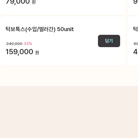
79,000
9
원
항노화수액
클림셀 줄기세포 프로그램
기타
턱보톡스(수입/엘러간) 50unit
턱
담기
240,000
33%
8
159,000
4
원