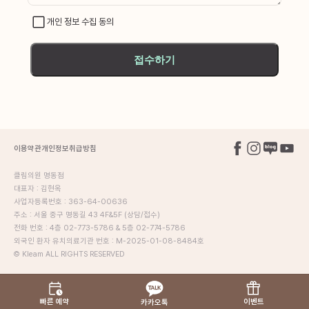
개인 정보 수집 동의
접수하기
이용약관
개인정보취급방침
클림의원 명동점
대표자 : 김현옥
사업자등록번호 : 363-64-00636
주소 : 서울 중구 명동길 43 4F&5F (상담/접수)
전화 번호 : 4층 02-773-5786 & 5층 02-774-5786
외국인 환자 유치의료기관 번호 : M-2025-01-08-8484호
© Kleam ALL RIGHTS RESERVED
빠른 예약
이벤트
카카오톡