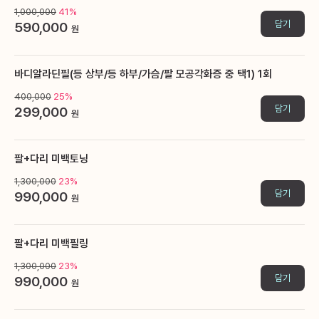
1,000,000
41%
담기
590,000
원
바디알라딘필(등 상부/등 하부/가슴/팔 모공각화증 중 택1) 1회
400,000
25%
담기
299,000
원
팔+다리 미백토닝
1,300,000
23%
담기
990,000
원
팔+다리 미백필링
1,300,000
23%
담기
990,000
원