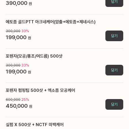
담기
390,000
원
에토좀 골드PTT 아크네케어(압출+에토좀+제네시스)
300,000
33%
담기
199,000
원
포텐자(모공/홍조/여드름) 500샷
300,000
33%
담기
199,000
원
포텐자 펌핑팁 500샷 + 엑소좀 모공케어
600,000
25%
담기
450,000
원
실펌 X 500샷 + NCTF 미백케어