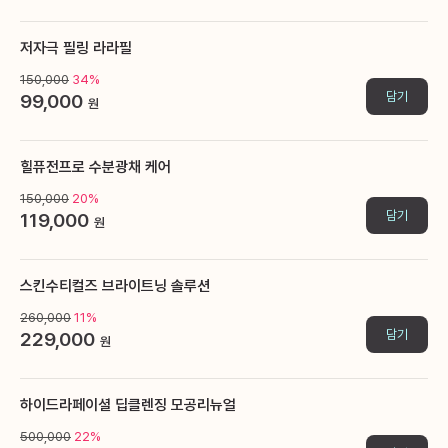
저자극 필링 라라필
150,000
34%
담기
99,000
원
힐퓨전프로 수분광채 케어
150,000
20%
담기
119,000
원
스킨수티컬즈 브라이트닝 솔루션
260,000
11%
담기
229,000
원
하이드라페이셜 딥클렌징 모공리뉴얼
500,000
22%