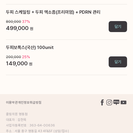
두피 스케일링 + 두피 엑소좀(프리미엄) + PDRN 관리
800,000
37%
담기
499,000
원
두피보톡스(국산) 100unit
200,000
25%
담기
149,000
원
이용약관
개인정보취급방침
클림의원 명동점
대표자 : 김현옥
사업자등록번호 : 363-64-00636
주소 : 서울 중구 명동길 43 4F&5F (상담/접수)