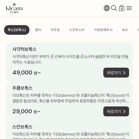
0
톡신(보톡스)
필러
리프팅
스킨부스터
지방분해주사
색소
사각턱보톡스
사각턱톡신이란? 부피가 큰 근육의 사이즈를 감소시켜 슬림한 턱 라인을 만들
어주는 시술입니다.
49,000
~
바로가기
원
주름보톡스
더모톡신은 피부를 뜻하는 ‘더모(dermo)’와 보툴리늄톡신의 ‘톡신(toxin)’이
결합된 합성어로, 톡신를 피부층에 주입하여 표정주름은 자연스럽게 개선하고
탄력 개선 효과도 더불어 기대할 수 있는 시술입니다.
29,000
~
바로가기
원
스킨보톡스
더모톡신은 피부를 뜻하는 ‘더모(dermo)’와 보툴리늄톡신의 ‘톡신(toxin)’이