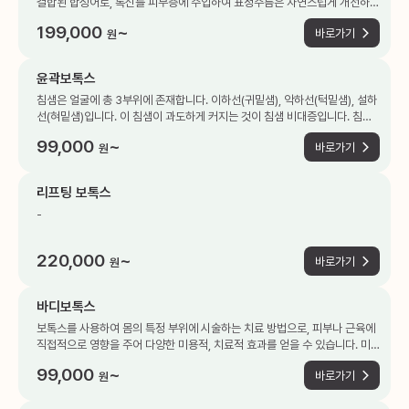
결합된 합성어로, 톡신를 피부층에 주입하여 표정주름은 자연스럽게 개선하고
탄력 개선 효과도 더불어 기대할 수 있는 시술입니다.
199,000
~
바로가기
원
윤곽보톡스
침샘은 얼굴에 총 3부위에 존재합니다. 이하선(귀밑샘), 악하선(턱밑샘), 설하
선(혀밑샘)입니다. 이 침샘이 과도하게 커지는 것이 침샘 비대증입니다. 침샘
비대증으로 인하여 침샘이 커지고 처지게 되면 얼굴이 전체적으로 커보이고
99,000
~
바로가기
원
넓어 보입니다. 침샘 비대증의 원인은 유전적인 요인, 잘못된 식습관, 종양, 감
염 등 침샘 질환, 피부의 처짐으로 인한 것이 이유가 될 수 있습니다.
리프팅 보톡스
-
220,000
~
바로가기
원
바디보톡스
보톡스를 사용하여 몸의 특정 부위에 시술하는 치료 방법으로, 피부나 근육에
직접적으로 영향을 주어 다양한 미용적, 치료적 효과를 얻을 수 있습니다. 미
용적 효과에 대표적인 부위로는 종아리,허벅지,팔뚝,승모근으로 슬림한 바디
99,000
~
바로가기
원
라인을 완성시켜 줍니다. 치료적 효과로는 피지분비 땀샘분비가 많은 부위에
시술하게 되며 시술 후 여드름예방 및 피부개선, 땀분비 감소 및 자신감 회복