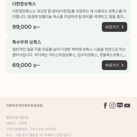
에 도움을 줍니다.
다한증보톡스
다한증보톡스는 과도한 땀 분비(다한증)를 치료하는 데 사용되는 보톡스를 의
미합니다. 땀샘에 보툴리눔 독소를 주입하여 땀 분비를 억제하고, 땀을 줄이는
데 효과가 좋습니다. 보통 겨드랑이, 손바닥, 발바닥 에 시술을 하며 시술 2~3
99,000
~
바로가기
원
일부터 서서히 효과가 나타나고 1~2주 내 최대 효과를 확인할 수 있습니다.평
균 2~3개월간 유지되므로 지속적인 효과를 원한다면 3개월 이내 재시술을
권장드립니다.
특수부위 보톡스
일반적인 얼굴 주름 치료를 넘어 다양한 부위에 보톡스 시술을 전문으로 하는
클리닉입니다. 여기에는 거미스마일보톡스, 입꼬리보톡스, 콧볼축소보톡스,
팔자주름보톡스, 목주름보톡스, 치마주름보톡스 등이 포함됩니다.
69,000
~
바로가기
원
이용약관
개인정보취급방침
클림의원 명동점
대표자 : 김현옥
사업자등록번호 : 363-64-00636
주소 : 서울 중구 명동길 43 4F&5F (상담/접수)