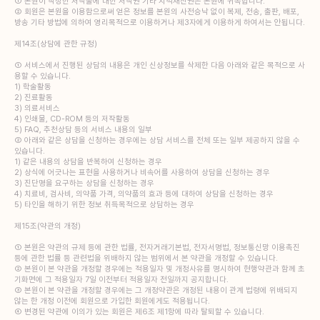
① 본원이 작성한 저작물에 대한 저작권 기타 지적재산권은 본원에 귀속합니다.
② 회원은 본원을 이용함으로써 얻은 정보를 본원의 사전승낙 없이 복제, 전송, 출판, 배포,
방송 기타 방법에 의하여 영리목적으로 이용하거나 제3자에게 이용하게 하여서는 안됩니다.
제14조(상담에 관한 규정)
① 서비스에서 진행된 상담의 내용은 개인 신상정보를 삭제한 다음 아래와 같은 목적으로 사
용할 수 있습니다.
1) 학술활동
2) 진료활동
3) 의료서비스
4) 인쇄물, CD-ROM 등의 저작활동
5) FAQ, 추천상담 등의 서비스 내용의 일부
② 아래와 같은 상담을 신청하는 경우에는 상담 서비스를 전체 또는 일부 제공하지 않을 수
있습니다.
1) 같은 내용의 상담을 반복하여 신청하는 경우
2) 상식에 어긋나는 표현을 사용하거나 비속어를 사용하여 상담을 신청하는 경우
3) 진단명을 요구하는 상담을 신청하는 경우
4) 치료비, 검사비, 의약품 가격, 의약품의 효과 등에 대하여 상담을 신청하는 경우
5) 타인을 해하기 위한 정보 취득목적으로 상담하는 경우
제15조(약관의 개정)
① 본원은 약관의 규제 등에 관한 법률, 전자거래기본법, 전자서명법, 정보통신망 이용촉진
등에 관한 법률 등 관련법을 위배하지 않는 범위에서 본 약관을 개정할 수 있습니다.
② 본원이 본 약관을 개정할 경우에는 적용일자 및 개정사유를 명시하여 현행약관과 함께 초
기화면에 그 적용일자 7일 이전부터 적용일자 전일까지 공지합니다.
③ 본원이 본 약관을 개정할 경우에는 그 개정약관은 개정된 내용이 관계 법령에 위배되지
않는 한 개정 이전에 회원으로 가입한 회원에게도 적용됩니다.
④ 변경된 약관에 이의가 있는 회원은 제6조 제1항에 따라 탈퇴할 수 있습니다.