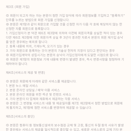
제3조 (회원 가입)
① 회원이 되고자 하는 자는 본원이 정한 가입 양식에 따라 회원정보를 기입하고 "등록하기"
단추를 누르는 방법으로 회원 가입을 신청합니다.
② 본원은 제1항과 같이 회원으로 가입할 것을 신청한 자가 다음 각 호에 해당하지 않는 한
신청한 자를 회원으로 등록합니다.
1. 가입신청자가 본 약관 제6조 제3항에 의하여 이전에 회원자격을 상실한 적이 있는 경우.
다만 제6조 제3항에 의한 회원자격 상실 후 3년이 경과한 자로서 본원의 회원 재가입 승낙
을 얻은 경우에는 예외로 합니다.
2. 등록 내용에 허위, 기재누락, 오기가 있는 경우
3. 기타 회원으로 등록하는 것이 본원의 기술상 현저히 지장이 있다고 판단되는 경우
③ 회원가입계약의 성립시기는 본원의 승낙이 가입신청자에게 도달한 시점으로 합니다.
④ 회원은 제1항의 회원정보 기재 내용에 변경이 발생한 경우, 즉시 변경사항을 정정하여 기
재하여야 합니다.
제4조(서비스의 제공 및 변경)
① 본원은 회원에게 아래와 같은 서비스를 제공합니다.
1. 본원 뉴스 메일 서비스
2. 본원 온라인 상담실 / 예약 이용 서비스
3. 본원 온라인 회원을 위한 섹션 및 컨텐츠 서비스
4. 기타 본원이 타 업체와 제휴해서 제공하는 각종 서비스
② 본원은 그 변경될 서비스의 내용 및 제공일자를 제7조 제2항에서 정한 방법으로 회원에
게 통지하고, 제1항에 정한 서비스를 변경하여 제공할 수 있습니다.
제5조(서비스의 중단)
① 본원은 컴퓨터 등 정보통신설비의 보수점검·교체 및 고장, 통신의 두절 등의 사유가 발생
한 경우에는 서비스의 제공을 일시적으로 중단할 수 있고, 새로운 서비스로의 교체 기타 본