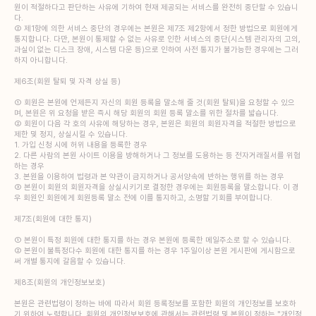
원이 적절하다고 판단하는 사유에 기하여 현재 제공되는 서비스를 완전히 중단할 수 있습니
다.
② 제1항에 의한 서비스 중단의 경우에는 본원은 제7조 제2항에서 정한 방법으로 회원에게
통지합니다. 다만, 본원이 통제할 수 없는 사유로 인한 서비스의 중단(시스템 관리자의 고의,
과실이 없는 디스크 장애, 시스템 다운 등)으로 인하여 사전 통지가 불가능한 경우에는 그러
하지 아니합니다.
제6조(회원 탈퇴 및 자격 상실 등)
① 회원은 본원에 언제든지 자신의 회원 등록을 말소해 줄 것(회원 탈퇴)을 요청할 수 있으
며, 본원은 위 요청을 받은 즉시 해당 회원의 회원 등록 말소를 위한 절차를 밟습니다.
② 회원이 다음 각 호의 사유에 해당하는 경우, 본원은 회원의 회원자격을 적절한 방법으로
제한 및 정지, 상실시킬 수 있습니다.
1. 가입 신청 시에 허위 내용을 등록한 경우
2. 다른 사람의 본원 사이트 이용을 방해하거나 그 정보를 도용하는 등 전자거래질서를 위협
하는 경우
3. 본원을 이용하여 법령과 본 약관이 금지하거나 공서양속에 반하는 행위를 하는 경우
③ 본원이 회원의 회원자격을 상실시키기로 결정한 경우에는 회원등록을 말소합니다. 이 경
우 회원인 회원에게 회원등록 말소 전에 이를 통지하고, 소명할 기회를 부여합니다.
제7조(회원에 대한 통지)
① 본원이 특정 회원에 대한 통지를 하는 경우 본원에 등록한 메일주소로 할 수 있습니다.
② 본원이 불특정다수 회원에 대한 통지를 하는 경우 1주일이상 본원 게시판에 게시함으로
써 개별 통지에 갈음할 수 있습니다.
제8조(회원의 개인정보보호)
본원은 관련법령이 정하는 바에 따라서 회원 등록정보를 포함한 회원의 개인정보를 보호하
기 위하여 노력합니다. 회원의 개인정보보호에 관해서는 관련법령 및 본원이 정하는 "개인정