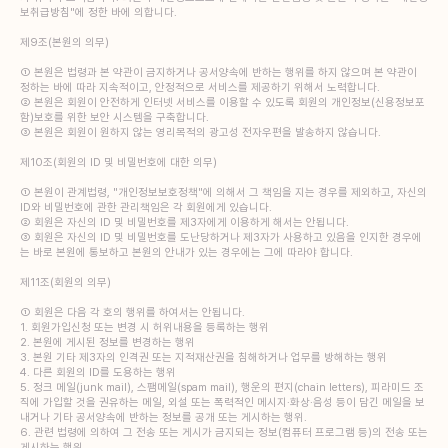
보취급방침"에 정한 바에 의합니다.
제9조(본원의 의무)
① 본원은 법령과 본 약관이 금지하거나 공서양속에 반하는 행위를 하지 않으며 본 약관이
정하는 바에 따라 지속적이고, 안정적으로 서비스를 제공하기 위해서 노력합니다.
② 본원은 회원이 안전하게 인터넷 서비스를 이용할 수 있도록 회원의 개인정보(신용정보포
함)보호를 위한 보안 시스템을 구축합니다.
③ 본원은 회원이 원하지 않는 영리목적의 광고성 전자우편을 발송하지 않습니다.
제10조(회원의 ID 및 비밀번호에 대한 의무)
① 본원이 관계법령, "개인정보보호정책"에 의해서 그 책임을 지는 경우를 제외하고, 자신의
ID와 비밀번호에 관한 관리책임은 각 회원에게 있습니다.
② 회원은 자신의 ID 및 비밀번호를 제3자에게 이용하게 해서는 안됩니다.
③ 회원은 자신의 ID 및 비밀번호를 도난당하거나 제3자가 사용하고 있음을 인지한 경우에
는 바로 본원에 통보하고 본원의 안내가 있는 경우에는 그에 따라야 합니다.
제11조(회원의 의무)
① 회원은 다음 각 호의 행위를 하여서는 안됩니다.
1. 회원가입신청 또는 변경 시 허위내용을 등록하는 행위
2. 본원에 게시된 정보를 변경하는 행위
3. 본원 기타 제3자의 인격권 또는 지적재산권을 침해하거나 업무를 방해하는 행위
4. 다른 회원의 ID를 도용하는 행위
5. 정크 메일(junk mail), 스팸메일(spam mail), 행운의 편지(chain letters), 피라미드 조
직에 가입할 것을 권유하는 메일, 외설 또는 폭력적인 메시지·화상·음성 등이 담긴 메일을 보
내거나 기타 공서양속에 반하는 정보를 공개 또는 게시하는 행위.
6. 관련 법령에 의하여 그 전송 또는 게시가 금지되는 정보(컴퓨터 프로그램 등)의 전송 또는
게시하는 행위