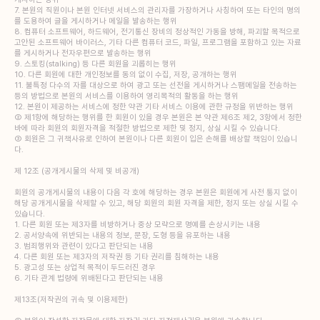
7. 본원의 직원이나 본원 인터넷 서비스의 관리자를 가장하거나 사칭하여 또는 타인의 명의
를 도용하여 글을 게시하거나 메일을 발송하는 행위
8. 컴퓨터 소프트웨어, 하드웨어, 전기통신 장비의 정상적인 가동을 방해, 파괴할 목적으로
고안된 소프트웨어 바이러스, 기타 다른 컴퓨터 코드, 파일, 프로그램을 포함하고 있는 자료
를 게시하거나 전자우편으로 발송하는 행위
9. 스토킹(stalking) 등 다른 회원을 괴롭히는 행위
10. 다른 회원에 대한 개인정보를 동의 없이 수집, 저장, 공개하는 행위
11. 불특정 다수의 자를 대상으로 하여 광고 또는 선전을 게시하거나 스팸메일을 전송하는
등의 방법으로 본원의 서비스를 이용하여 영리목적의 활동을 하는 행위
12. 본원이 제공하는 서비스에 정한 약관 기타 서비스 이용에 관한 규정을 위반하는 행위
② 제1항에 해당하는 행위를 한 회원이 있을 경우 본원은 본 약관 제6조 제2, 3항에서 정한
바에 따라 회원의 회원자격을 적절한 방법으로 제한 및 정지, 상실 시킬 수 있습니다.
③ 회원은 그 귀책사유로 인하여 본원이나 다른 회원이 입은 손해를 배상할 책임이 있습니
다.
제 12조 (공개게시물의 삭제 및 비공개)
회원의 공개게시물의 내용이 다음 각 호에 해당하는 경우 본원은 회원에게 사전 통지 없이
해당 공개게시물을 삭제할 수 있고, 해당 회원의 회원 자격을 제한, 정지 또는 상실 시킬 수
있습니다.
1. 다른 회원 또는 제3자를 비방하거나 중상 모략으로 명예를 손상시키는 내용
2. 공서양속에 위반되는 내용의 정보, 문장, 도형 등을 유포하는 내용
3. 범죄행위와 관련이 있다고 판단되는 내용
4. 다른 회원 또는 제3자의 저작권 등 기타 권리를 침해하는 내용
5. 광고성 또는 상업적 목적이 두드러진 경우
6. 기타 관계 법령에 위배된다고 판단되는 내용
제13조(저작권의 귀속 및 이용제한)