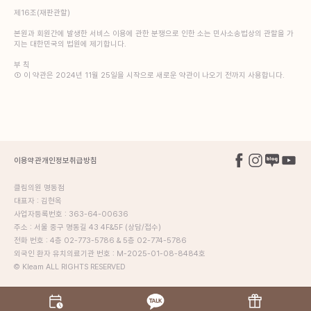
제16조(재판관할)
본원과 회원간에 발생한 서비스 이용에 관한 분쟁으로 인한 소는 민사소송법상의 관할을 가
지는 대한민국의 법원에 제기합니다.
부 칙
① 이 약관은 2024년 11월 25일을 시작으로 새로운 약관이 나오기 전까지 사용합니다.
이용약관
개인정보취급방침
클림의원 명동점
대표자 : 김현옥
사업자등록번호 : 363-64-00636
주소 : 서울 중구 명동길 43 4F&5F (상담/접수)
전화 번호 : 4층 02-773-5786 & 5층 02-774-5786
외국인 환자 유치의료기관 번호 : M-2025-01-08-8484호
© Kleam ALL RIGHTS RESERVED