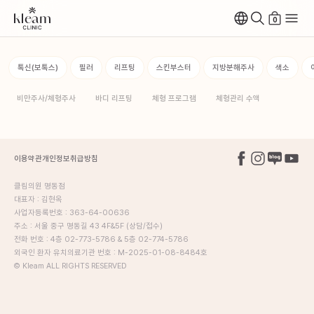
0
톡신(보톡스)
필러
리프팅
스킨부스터
지방분해주사
색소
비만주사/체형주사
바디 리프팅
체형 프로그램
체형관리 수액
이용약관
개인정보취급방침
클림의원 명동점
대표자 : 김현옥
사업자등록번호 : 363-64-00636
주소 : 서울 중구 명동길 43 4F&5F (상담/접수)
전화 번호 : 4층 02-773-5786 & 5층 02-774-5786
외국인 환자 유치의료기관 번호 : M-2025-01-08-8484호
© Kleam ALL RIGHTS RESERVED