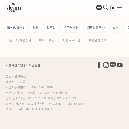
0
톡신(보톡스)
필러
리프팅
스킨부스터
지방분해주사
색소
비만주사/체형주사
바디 리프팅
체형 프로그램
체형관리 수액
이용약관
개인정보취급방침
클림의원 명동점
대표자 : 김현옥
사업자등록번호 : 363-64-00636
주소 : 서울 중구 명동길 43 4F&5F (상담/접수)
전화 번호 : 4층 02-773-5786 & 5층 02-774-5786
외국인 환자 유치의료기관 번호 : M-2025-01-08-8484호
© Kleam ALL RIGHTS RESERVED