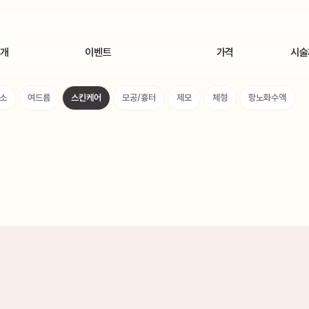
소개
이벤트
가격
시술
ory
메디컬 스킨케어 [인피덤 프로그램] 런칭
톡신(보톡스)
시술
소
여드름
스킨케어
모공/흉터
제모
체형
항노화수액
개
8월 1차 이벤트(주사시술)
필러
8월 1차 이벤트(주사시술 외)
리프팅
러보기
스킨부스터
지방분해주사
색소
여드름
스킨케어
모공/흉터
제모
체형