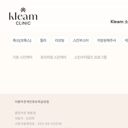
Kleam 
Brand St
톡신(보톡스)
필러
리프팅
스킨부스터
지방분해주사
색
의료진 소
장비 소개
기본 스킨케어
프리미엄 스킨케어
스킨수티컬즈 프로그램
Kleam 둘
이용약관
개인정보취급방침
클림의원 명동점
대표자 : 김현옥
사업자등록번호 : 363-64-00636