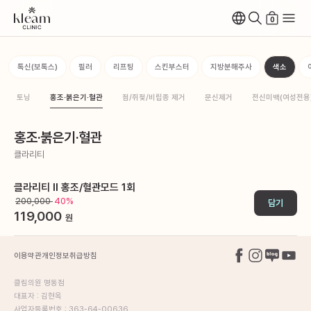
0
톡신(보톡스)
필러
리프팅
스킨부스터
지방분해주사
색소
토닝
홍조·붉은기·혈관
점/쥐젖/비립종 제거
문신제거
전신미백(여성전용
홍조·붉은기·혈관
클라리티
클라리티 II 홍조/혈관모드 1회
200,000
40%
담기
119,000
원
이용약관
개인정보취급방침
클림의원 명동점
대표자 : 김현옥
사업자등록번호 : 363-64-00636