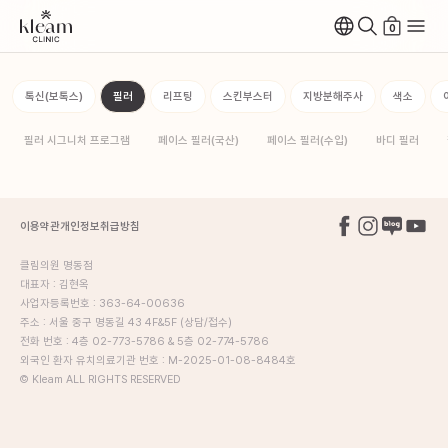
0
톡신(보톡스)
필러
리프팅
스킨부스터
지방분해주사
색소
필러 시그니처 프로그램
페이스 필러(국산)
페이스 필러(수입)
바디 필러
이용약관
개인정보취급방침
클림의원 명동점
대표자 : 김현옥
사업자등록번호 : 363-64-00636
주소 : 서울 중구 명동길 43 4F&5F (상담/접수)
전화 번호 : 4층 02-773-5786 & 5층 02-774-5786
외국인 환자 유치의료기관 번호 : M-2025-01-08-8484호
© Kleam ALL RIGHTS RESERVED